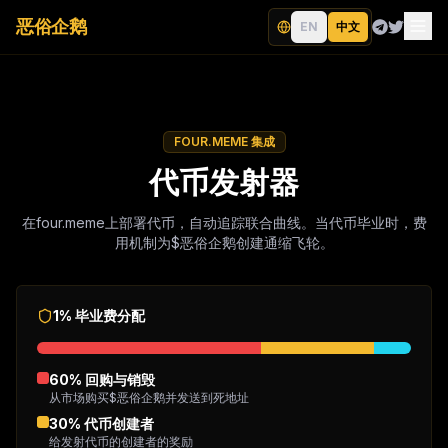
恶俗企鹅
EN
中文
FOUR.MEME 集成
代币发射器
在four.meme上部署代币，自动追踪联合曲线。当代币毕业时，费
用机制为$恶俗企鹅创建通缩飞轮。
1% 毕业费分配
60
%
回购与销毁
从市场购买$恶俗企鹅并发送到死地址
30
%
代币创建者
给发射代币的创建者的奖励