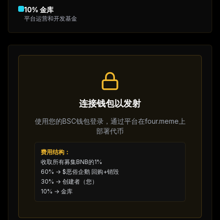
10
%
金库
平台运营和开发基金
连接钱包以发射
使用您的BSC钱包登录，通过平台在four.meme上
部署代币
费用结构：
收取所有募集BNB的1%
60% → $恶俗企鹅 回购+销毁
30% → 创建者（您）
10% → 金库